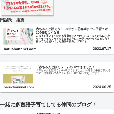
田誠氏 推薦
赤ちゃんと話そう！～0才から思春期まで～子育てが
100倍楽しくなる
この本を置いてくださる場所ができたので、より多くの人に中身
をぺらぺらめくってもらえるように、チラシを作ってみました！
作ってたら思い出した過去の自分。( *´艸｀)
2023.07.17
haruchannnel.com
『赤ちゃんと話そう！』のHPできました！
『赤ちゃんと話そう』のHPができました。一部本の中身が読める
ので、是非開いてみてください。URL貼ってあります！
2024.06.25
haruchannnel.com
一緒に多言語子育てしてる仲間のブログ！