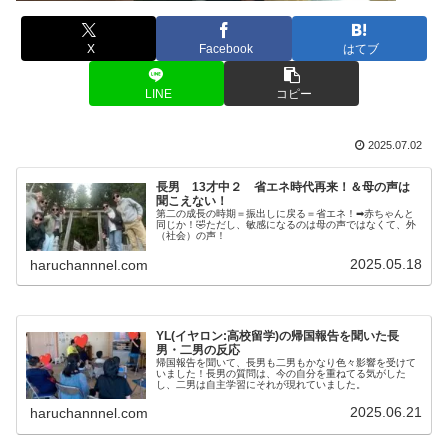
X
Facebook
はてブ
LINE
コピー
2025.07.02
長男 13才中２ 省エネ時代再来！＆母の声は
聞こえない！
第二の成長の時期＝振出しに戻る＝省エネ！➡赤ちゃんと
同じか！🤣ただし、敏感になるのは母の声ではなくて、外
（社会）の声！
2025.05.18
haruchannnel.com
YL(イヤロン:高校留学)の帰国報告を聞いた長
男・二男の反応
帰国報告を聞いて、長男も二男もかなり色々影響を受けて
いました！長男の質問は、今の自分を重ねてる気がした
し、二男は自主学習にそれが現れていました。
2025.06.21
haruchannnel.com