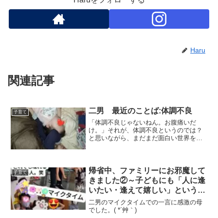
Haru
関連記事
二男 最近のことば:体調不良
子育て
「体調不良じゃないねん。お腹痛いだ
け。」それが、体調不良というのでは？
と思いながら、まだまだ面白い世界を漂
っている二男です。
帰省中、ファミリーにお邪魔して
子育て
きました②～子どもにも「人に逢
いたい・逢えて嬉しい」という気
持ちがしっかり伝わっていた！
二男のマイクタイムでの一言に感激の母
でした。( *´艸｀)