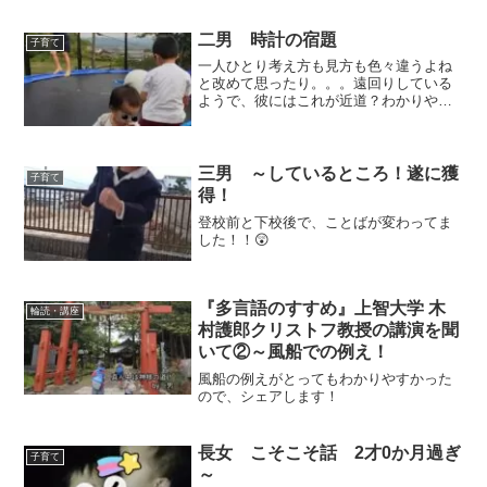
二男 時計の宿題
子育て
一人ひとり考え方も見方も色々違うよね
と改めて思ったり。。。遠回りしている
ようで、彼にはこれが近道？わかりやす
いのかな・・・
三男 ～しているところ！遂に獲
子育て
得！
登校前と下校後で、ことばが変わってま
した！！😲
『多言語のすすめ』上智大学 木
輪読・講座
村護郎クリストフ教授の講演を聞
いて②～風船での例え！
風船の例えがとってもわかりやすかった
ので、シェアします！
長女 こそこそ話 2才0か月過ぎ
子育て
～