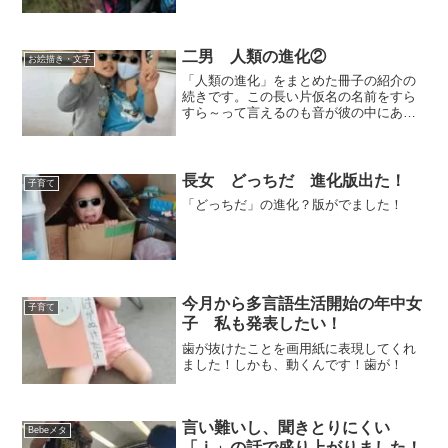
二男 人類の進化②
お絵描き・文字
「人類の進化」をまとめた冊子の紹介の
続きです。この長い片仮名の名前をすら
すら～って言えるのも音が彼の中にある
からだな～って思います。
長女 どっちだ 進化版出た！
子育て
「どっちだ」の進化？版がでました！
今月から多言語生活開始の年中女
子育て
子 私も発表したい！
歯が抜けたことを画用紙に表現してくれ
ました！しかも、動くんです！歯が！
言い難いし、聞きとりにくい
Bebeメタ
「ⅰ」の話で盛り上がりました！