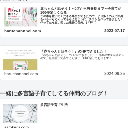
赤ちゃんと話そう！～0才から思春期まで～子育てが
100倍楽しくなる
この本を置いてくださる場所ができたので、より多くの人に中身
をぺらぺらめくってもらえるように、チラシを作ってみました！
作ってたら思い出した過去の自分。( *´艸｀)
2023.07.17
haruchannnel.com
『赤ちゃんと話そう！』のHPできました！
『赤ちゃんと話そう』のHPができました。一部本の中身が読める
ので、是非開いてみてください。URL貼ってあります！
2024.06.25
haruchannnel.com
一緒に多言語子育てしてる仲間のブログ！
多言語子育て生活
satokeru.com