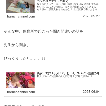
カツのリクエストの変化
保育所に入って やっぱり日本語がずいぶん成長してるみ
たいで、あっという間に 日本語の文法になってきまし
た！誰かに訂正入れられたかな？↑上の記事で書いたように
「かまれたー！ （自分の名前）に！！」って明らかに
「A mosquito bit m...
2025.05.27
haruchannnel.com
そんな中、保育所で起こった聞き間違いの話を
先生から聞き、
びっくりしたり。。。↓↓
長女 3才11ヶ月「Y」と「J」スペイン語圏の耳
長女はスペイン語圏の人と同じ耳？( *´艸｀)面白い！！
2025.06.04
haruchannnel.com