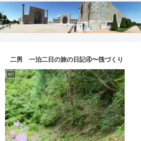
二男 一泊二日の旅の日記④〜筏づくり
旅行