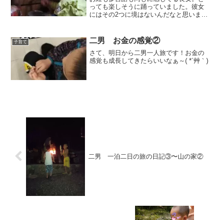
っても楽しそうに踊っていました。彼女
にはその2つに境はないんだなと思いまし
た。
二男 お金の感覚②
子育て
さて、明日から二男一人旅です！お金の
感覚も成長してきたらいいなぁ～( *´艸｀)
二男 一泊二日の旅の日記③〜山の家②