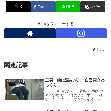
X
Facebook
LINE
コピー
Haruをフォローする
Haru
関連記事
三男 絵に深みが… 自己紹介ゆ
お絵描き・文字
っくり
↑ここに書いたように、最近の三男は リ
アルな絵になってきたように思っていま
す。で、久々にデッサンの方を見てみる
と・・・まさかの自画像！とってもユニ
ーク！！先生 特に何も言ってないそう
です。ただ、「今日のデッサンは顔描く