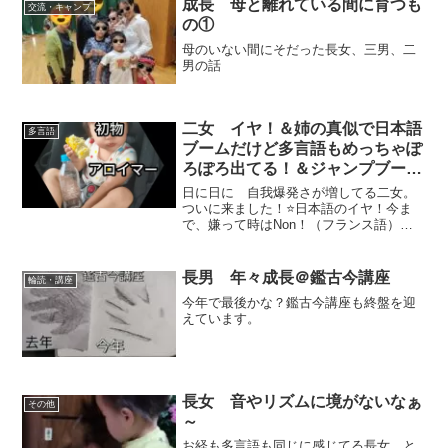
成長 母と離れている間に育つも
交流・キャンプ
わ～」って宣言して出来...
の①
母のいない間にそだった長女、三男、二
男の話
二女 イヤ！＆姉の真似で日本語
多言語
ブームだけど多言語もめっちゃぽ
ろぽろ出てる！＆ジャンプブーム
＆子音入れ替え
日に日に 自我爆発さが増してる二女。
ついに来ました！⭐日本語のイヤ！今ま
で、嫌って時はNon！（フランス語）と
かNo！とかNein！（ドイツ語）と言って
たのに、2才１ヵ月になって、突然日本語
で「イヤ」を伝えてくるようになりまし
長男 年々成長＠鑑古今講座
輪読・講座
た。それも、す...
今年で最後かな？鑑古今講座も終盤を迎
えています。
長女 音やリズムに境がないなぁ
その他
～
お経も多言語も同じに感じてる長女。と