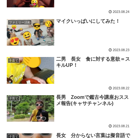
2023.08.24
マイクいっぱいにしてみた！
ファミリー活動
2023.08.23
二男 長女 食に対する意欲＝ス
子育て
キルUP！
2023.08.22
長男 Zoomで鑑古今講座おスス
子育て
メ報告(キャサチャンネル)
2023.08.21
長女 分からない言葉は擬音語で
子育て