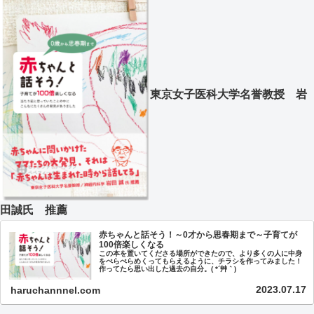
東京女子医科大学名誉教授 岩
田誠氏 推薦
赤ちゃんと話そう！～0才から思春期まで～子育てが
100倍楽しくなる
この本を置いてくださる場所ができたので、より多くの人に中身
をぺらぺらめくってもらえるように、チラシを作ってみました！
作ってたら思い出した過去の自分。( *´艸｀)
2023.07.17
haruchannnel.com