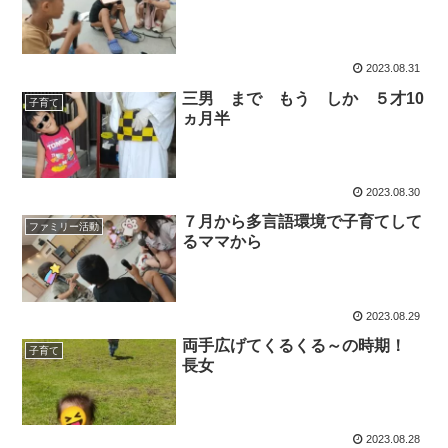
2023.08.31
三男 まで もう しか ５才10
子育て
ヵ月半
2023.08.30
７月から多言語環境で子育てして
ファミリー活動
るママから
2023.08.29
両手広げてくるくる～の時期！
子育て
長女
2023.08.28