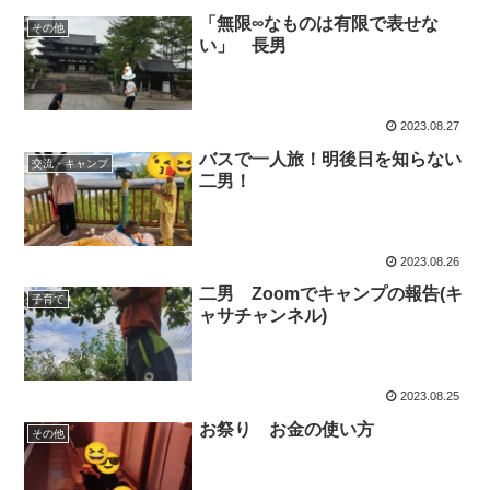
「無限∞なものは有限で表せな
その他
い」 長男
2023.08.27
バスで一人旅！明後日を知らない
交流・キャンプ
二男！
2023.08.26
二男 Zoomでキャンプの報告(キ
子育て
ャサチャンネル)
2023.08.25
お祭り お金の使い方
その他