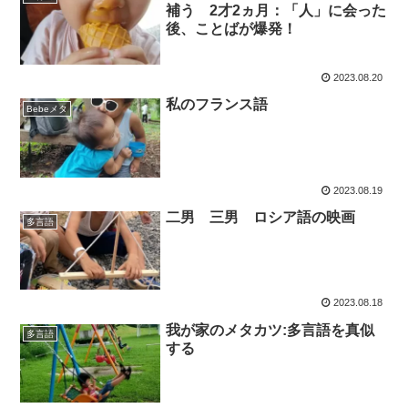
補う 2才2ヵ月：「人」に会った
後、ことばが爆発！
2023.08.20
私のフランス語
Bebeメタ
2023.08.19
二男 三男 ロシア語の映画
多言語
2023.08.18
我が家のメタカツ:多言語を真似
多言語
する