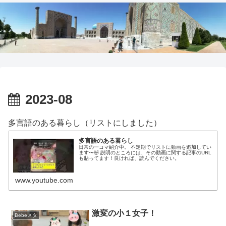
2023-08
多言語のある暮らし（リストにしました）
多言語のある暮らし
日常の一コマ紹介中。 不定期でリストに動画を追加してい
ます〜🤣 説明のところには、その動画に関する記事のURL
も貼ってます！良ければ、読んでください。
www.youtube.com
激変の小１女子！
Bebeメタ