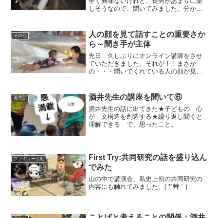
全く興味ないけれど、長男があまりに楽
しそうなので、聞いてみました。分から
ないけど、一個分かったら分かった気に
なるのが。。。多言語に似てる気がした
なぁ～～
人の顔を見て話すことの重要さか
その他
ら～聞き手が主体
先日 久しぶりにオンライン講師をさせ
ていただきました。それが！！まさか
の・・・聞いてくれている人の顔が見え
ないという事態🤣事前にチェックしてい
て その時はできていたのに、なぜかこ
の時はうまくいかず...＊どうやら最近ま
酒井先生の講座を聞いて⑥
多言語
たZoomの更新か何か...
酒井先生の話に出てきた★子どもの 心
が 文構造を創造する★繰り返し聞くと
理解できる で、思ったこと。
First Try:共同研究の話を盛り込ん
ファミリー活動
でみた
山の中で講演会、私史上初の共同研究の
内容にも触れてみました。( *´艸｀)
ことばと考えることの関係：酒井