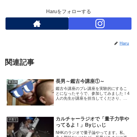
Haruをフォローする
Haru
関連記事
長男～鑑古今講座①～
多言語
鑑古今講座のプレ講座を実験的にするこ
とになったそうで、参加してみました！4
人の先生が講座を担当してくださり、今
回は東大の酒井先生の講座についてまと
めてみました。
カルチャーラジオで「量子力学や
子育て
ってるよ！」Byじぃじ
NHKのラジオで量子論やってます。私、