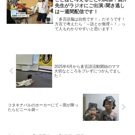
多言語
先生がラジオにご出演♪聞き逃し
は一週間配信です！
「多言語脳は自然です！」だそうです！
方言で考えたら「～語とか無理～！」っ
て人もわかりやすいと思います！
2025年4月から多言語活動開始のママ
大切なところをブレずにつかんでまし
た！
コタキナバルのホーカーにて～雨が降っ
たらビニール袋～