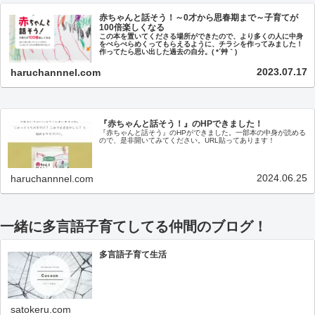
赤ちゃんと話そう！～0才から思春期まで～子育てが
100倍楽しくなる
この本を置いてくださる場所ができたので、より多くの人に中身
をぺらぺらめくってもらえるように、チラシを作ってみました！
作ってたら思い出した過去の自分。( *´艸｀)
2023.07.17
haruchannnel.com
『赤ちゃんと話そう！』のHPできました！
『赤ちゃんと話そう』のHPができました。一部本の中身が読める
ので、是非開いてみてください。URL貼ってあります！
2024.06.25
haruchannnel.com
一緒に多言語子育てしてる仲間のブログ！
多言語子育て生活
satokeru.com