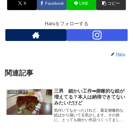
X
Facebook
LINE
コピー
Haruをフォローする
Haru
関連記事
三男 細かい工作➡俯瞰的な絵が
お絵描き・文字
増えてる？本人は納得できてない
みたいだけど
気付いてなかったけれど、最近俯瞰的な
絵ばかり描いてる気がします。その前
に、とっても細かい作品つくってまし
た！