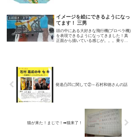
た。
イメージを絵にできるようになっ
お絵描き・文字
てます！ 三男
頭の中にある大好きな飛行機(プロペラ機)
を表現できるようになってきました！真
正面から描いている感じが。。。乗り物
好きな匂いを醸し出してるなぁと思いま
す。
発達凸凹に関して②～石村和徳さんの話
猫が来た！まじで！➡猫来了！