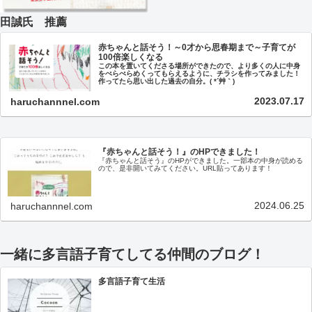
田誠氏 推薦
赤ちゃんと話そう！～0才から思春期まで～子育てが
100倍楽しくなる
この本を置いてくださる場所ができたので、より多くの人に中身
をぺらぺらめくってもらえるように、チラシを作ってみました！
作ってたら思い出した過去の自分。( *´艸｀)
2023.07.17
haruchannnel.com
『赤ちゃんと話そう！』のHPできました！
『赤ちゃんと話そう』のHPができました。一部本の中身が読める
ので、是非開いてみてください。URL貼ってあります！
2024.06.25
haruchannnel.com
一緒に多言語子育てしてる仲間のブログ！
多言語子育て生活