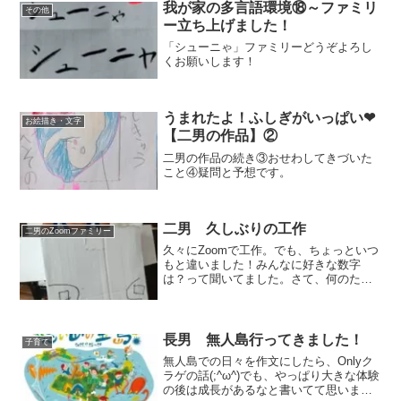
我が家の多言語環境⑱～ファミリ
その他
ー立ち上げました！
「シューニゃ」ファミリーどうぞよろし
くお願いします！
うまれたよ！ふしぎがいっぱい❤
お絵描き・文字
【二男の作品】②￼
二男の作品の続き③おせわしてきづいた
こと④疑問と予想です。
二男 久しぶりの工作
二男のZoomファミリー
久々にZoomで工作。でも、ちょっといつ
もと違いました！みんなに好きな数字
は？って聞いてました。さて、何のため
にでしょうか？
長男 無人島行ってきました！
子育て
無人島での日々を作文にしたら、Onlyク
ラゲの話(;^ω^)でも、やっぱり大きな体験
の後は成長があるなと書いてて思いまし