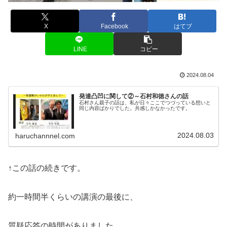
X
Facebook
はてブ
LINE
コピー
2024.08.04
発達凸凹に関して②～石村和徳さんの話
石村さん親子の話は、私が日々ここでつづっている想いと
同じ内容ばかりでした。共感しかなかったです。
2024.08.03
haruchannnel.com
↑この話の続きです。
約一時間半くらいの講演の最後に、
質疑応答の時間がありました。