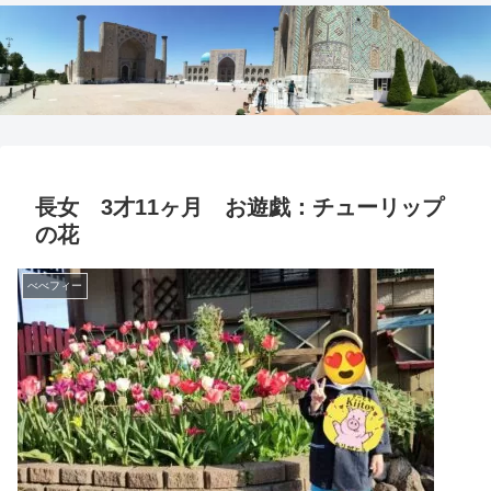
長女 3才11ヶ月 お遊戯：チューリップ
の花
べべフィー