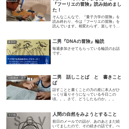
『フーリエの冒険』読み始めまし
た！
そんなこんなで、『量子力学の冒険』を
読み終わり、今は『フーリエの冒険』を
読んでいます。相変わらず、楽しそう
に。最近では、ラインの向こうの仲間に
分からないことを自分から尋ねてみたり
クイズっぽく話してみたり。一方通行の
二男『DNAの冒険』輪読
多言語
音読から、双方向へと会話の...
毎週参加させてもらっている輪読のお話
です。
二男 話しことば と 書きこと
お絵描き・文字
ば
話すことと書くことの力の差に本人がひ
っくり返りそうになっている今日この
頃。。。さて、どうしたものか。。。
人間の自然をみようとすること
その他
前日のメールでの話が、あのあとまだ続
いてましたので、その続きの話です。べ