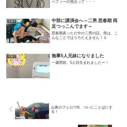
べフィーの視点って・・・
中部に講演会へ～二男 思春期 両
子育て
足つっこんでます～
思春期真っただ中の二男の話。母は、こ
んなことではうろたえません！☺
無事5人兄妹になりました
子育て
一週間前、5人目生まれましたー！
山奥のフェロウN、ついにことばにす
る！