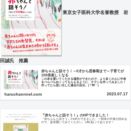
東京女子医科大学名誉教授 岩
田誠氏 推薦
赤ちゃんと話そう！～0才から思春期まで～子育てが
100倍楽しくなる
この本を置いてくださる場所ができたので、より多くの人に中身
をぺらぺらめくってもらえるように、チラシを作ってみました！
作ってたら思い出した過去の自分。( *´艸｀)
2023.07.17
haruchannnel.com
『赤ちゃんと話そう！』のHPできました！
『赤ちゃんと話そう』のHPができました。一部本の中身が読める
ので、是非開いてみてください。URL貼ってあります！