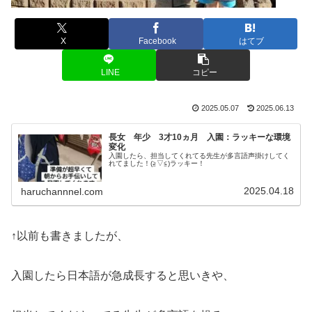
X
Facebook
はてブ
LINE
コピー
2025.05.07
2025.06.13
長女 年少 3才10ヵ月 入園：ラッキーな環境
変化
入園したら、担当してくれてる先生が多言語声掛けしてく
れてました！(≧▽≦)ラッキー！
2025.04.18
haruchannnel.com
↑以前も書きましたが、
入園したら日本語が急成長すると思いきや、