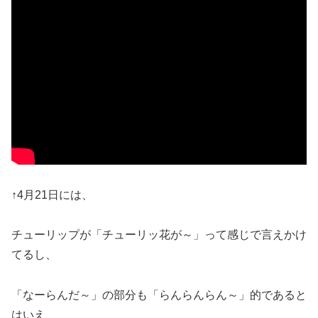
↑4月21日には、
チューリップが「チューリッ花が～」って感じで言えかけ
てるし、
「なーらんだ～」の部分も「らんらんらん～」的であると
はいえ、