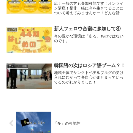
広く一般の方も参加可能です！オンライ
ン講座！是非一緒に今を生きてることに
ついて考えてみませんかー！どんな話を
してるかというと。。。
新人フェロウ合宿に参加して④
その他
今の豊かな環境は「ある」ものではない
のです。
韓国語の次はロシア語ブーム？！
ファミリー活動
地域全体でサンクトペテルブルグの受け
入れにむかって各自心がまとまっていっ
てるのがわかりました！
「多」の可能性