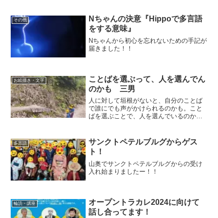
Nちゃんの決意『Hippoで多言語
その他
をする意味』
Nちゃんから初心を忘れないための手記が
届きました！！
ことばを選ぶって、人を選んでん
お絵描き・文字
のかも 三男
人に対して垣根がないと、自分のことば
で誰にでも声がかけられるのかも。こと
ばを選ぶことで、人を選んでいるのかも
しれない。。。
サンクトペテルブルグからゲス
多言語
ト！
山奥でサンクトペテルブルグからの受け
入れ始まりましたー！！
オープントラカレ2024に向けて
輪読・講座
話し合ってます！