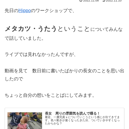
2022.11.08
2022.11.10
先日の
Hippo
のワークショップで、
メタカツ・うたう
ということ
についてみんな
で話していました。
ライブでは見れなかったんですが、
動画を見て 数日前に書いたばかりの長女のことを思い出
したので
ちょっと自分の想いをことばにしてみます。
長女 周りの雰囲気を読んで喋る！
最近、一層兄貴ｓについていこうという感じが出てきてま
す。色々動きが速くなったきた分、ついていきやすくなっ
たからかな？