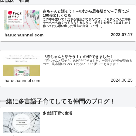
田誠氏 推薦
赤ちゃんと話そう！～0才から思春期まで～子育てが
100倍楽しくなる
この本を置いてくださる場所ができたので、より多くの人に中身
をぺらぺらめくってもらえるように、チラシを作ってみました！
作ってたら思い出した過去の自分。( *´艸｀)
2023.07.17
haruchannnel.com
『赤ちゃんと話そう！』のHPできました！
『赤ちゃんと話そう』のHPができました。一部本の中身が読める
ので、是非開いてみてください。URL貼ってあります！
2024.06.25
haruchannnel.com
一緒に多言語子育てしてる仲間のブログ！
多言語子育て生活