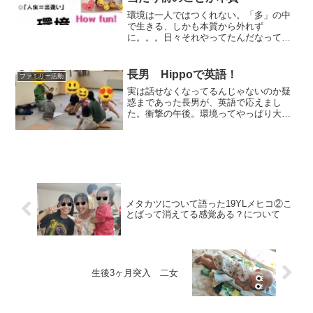
環境は一人ではつくれない。「多」の中
で生きる、しかも本質から外れず
に。。。日々それやってたんだなって、
その積み重ねこそが日常。
長男 Hippoで英語！
ファミリー活動
実は話せなくなってるんじゃないのか疑
惑まであった長男が、英語で応えまし
た。衝撃の午後。環境ってやっぱり大
事！すごい。。。
メタカツについて語った19YLメヒコ②こ
とばって消えてる感覚ある？について
生後3ヶ月突入 二女