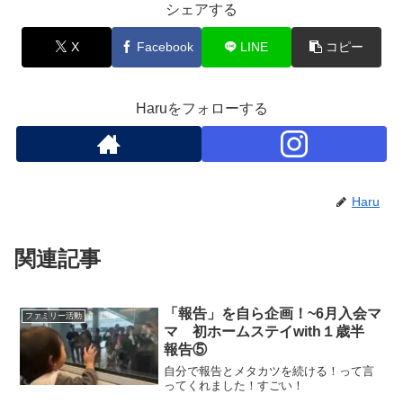
シェアする
X
Facebook
LINE
コピー
Haruをフォローする
Haru
関連記事
「報告」を自ら企画！~6月入会マ
ファミリー活動
マ 初ホームステイwith１歳半
報告⑤
自分で報告とメタカツを続ける！って言
ってくれました！すごい！