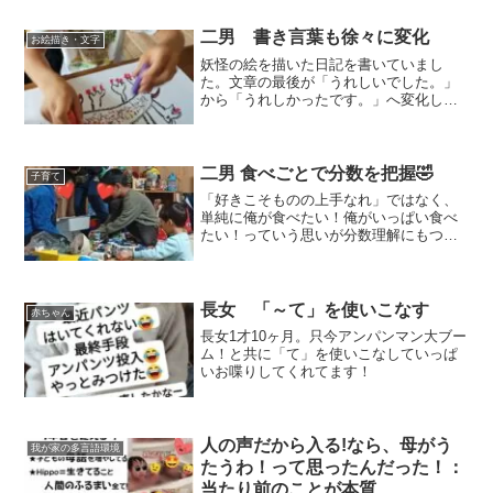
二男 書き言葉も徐々に変化
お絵描き・文字
妖怪の絵を描いた日記を書いていまし
た。文章の最後が「うれしいでした。」
から「うれしかったです。」へ変化し始
めました！
二男 食べごとで分数を把握🤣
子育て
「好きこそものの上手なれ」ではなく、
単純に俺が食べたい！俺がいっぱい食べ
たい！っていう思いが分数理解にもつな
がってます🤣
長女 「～て」を使いこなす
赤ちゃん
長女1才10ヶ月。只今アンパンマン大ブー
ム！と共に「て」を使いこなしていっぱ
いお喋りしてくれてます！
人の声だから入る!なら、母がう
我が家の多言語環境
たうわ！って思ったんだった！：
当たり前のことが本質