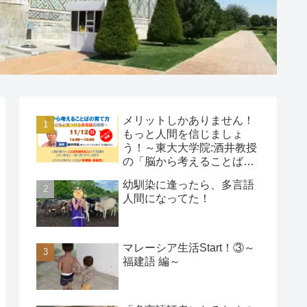
メリットしかありません！
もっと人間を信じましょ
う！～東大大学院:酒井教授
の「脳から考えることばの
育て方」教育講座
幼馴染に逢ったら、多言語
人間になってた！
マレーシア生活Start！③～
福建語 編～