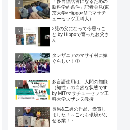
「多言語話者になるための
脳科学的条件」記者会見(東
京大学×Hippo×MIT:マサチ
ューセッツ工科大）
2024/1/24(水) 酒井先生編
3児の父になって今思うこ
と by Hippoで育ったお父さ
ん
タンザニアのマサイ村に嫁
ぐらしい！①
多言語使用は、人間の知能
（知性）の自然な状態です
by MIT/マサチューセッツ工
科大学スザンヌ教授
長男&二男の作品、受賞し
ました！～これも環境がな
せる業！～