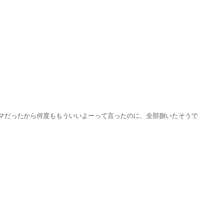
マだったから何度ももういいよーって言ったのに、全部捌いたそうで