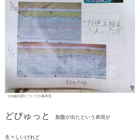
３妊娠出産についての基本⑤
どびゅっと
胎盤が出たという表現が
生々しいけれど