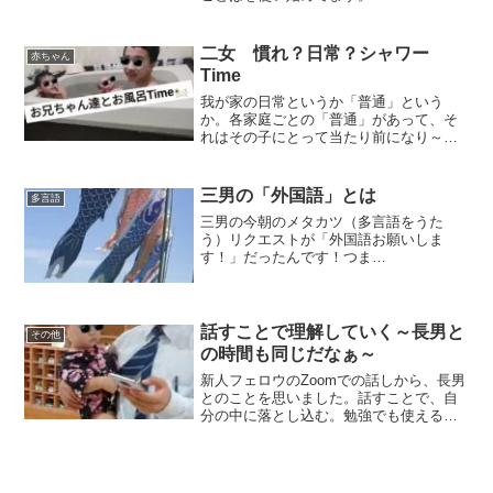
二女 慣れ？日常？シャワー
赤ちゃん
Time
我が家の日常というか「普通」という
か。各家庭ごとの「普通」があって、そ
れはその子にとって当たり前になり～。(
*´艸｀)
三男の「外国語」とは
多言語
三男の今朝のメタカツ（多言語をうた
う）リクエストが「外国語お願いしま
す！」だったんです！つま
り・・・！！！
話すことで理解していく～長男と
その他
の時間も同じだなぁ～
新人フェロウのZoomでの話しから、長男
とのことを思いました。話すことで、自
分の中に落とし込む。勉強でも使えるな
ぁ～。改めて「うたう（話す）」につい
て。