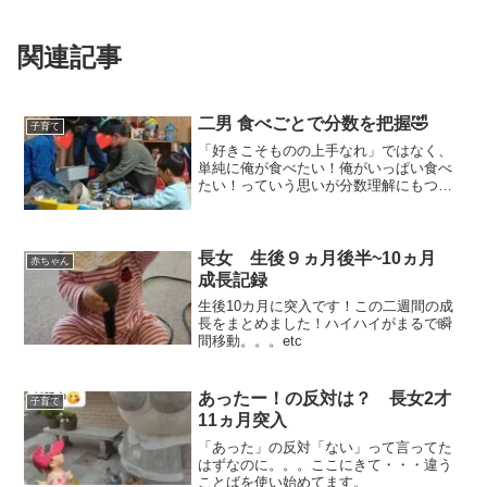
関連記事
二男 食べごとで分数を把握🤣
子育て
「好きこそものの上手なれ」ではなく、
単純に俺が食べたい！俺がいっぱい食べ
たい！っていう思いが分数理解にもつな
がってます🤣
長女 生後９ヵ月後半~10ヵ月
赤ちゃん
成長記録￼￼
生後10カ月に突入です！この二週間の成
長をまとめました！ハイハイがまるで瞬
間移動。。。etc
あったー！の反対は？ 長女2才
子育て
11ヵ月突入
「あった」の反対「ない」って言ってた
はずなのに。。。ここにきて・・・違う
ことばを使い始めてます。