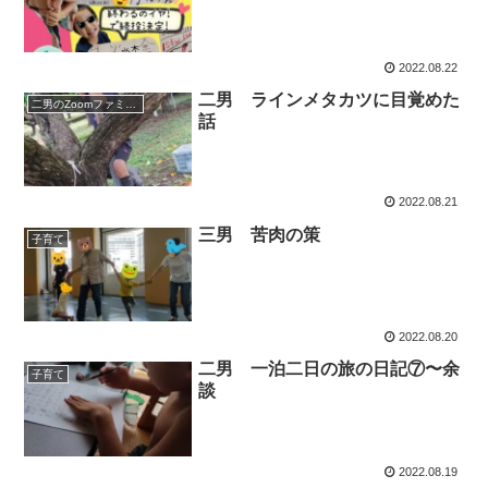
2022.08.22
二男 ラインメタカツに目覚めた
二男のZoomファミリー
話
2022.08.21
三男 苦肉の策
子育て
2022.08.20
二男 一泊二日の旅の日記⑦〜余
子育て
談
2022.08.19