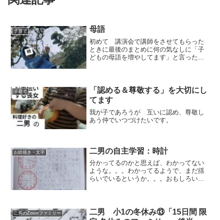
母語
子育て
初めて 講演会で講師をさせてもらった
ときに最後のまとめに何の気なしに「子
どもの母語を増やしてます」と言ったの
を覚えています。特に 深い意味はなか
ったのですが、今まさに 子どもたちの
日常を見ていてそれを実感せずにはいら
れません。環境にあるもの...
「認める＆尊敬する」を大切にし
子育て
てます
我が子であろうが 互いに認め、尊敬し
あう仲でいつづけたいです。
二男の自主学習：時計
お絵描き・文字
分かってるのかと思えば、わかってない
ような。。。わかってるようで、まだ揺
らいでいるというか。。。おもしろい感
覚の中で生きています。
二男 小1の冬休み⑬「15日間 限
二男のZoomファミリー