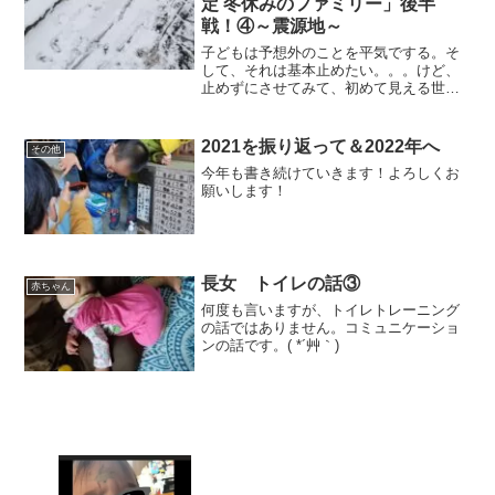
定 冬休みのファミリー」後半
戦！④～震源地～
子どもは予想外のことを平気でする。そ
して、それは基本止めたい。。。けど、
止めずにさせてみて、初めて見える世界
があり、それがかなり素晴らしく面白か
ったりするんですよね😂
2021を振り返って＆2022年へ
その他
今年も書き続けていきます！よろしくお
願いします！
長女 トイレの話③
赤ちゃん
何度も言いますが、トイレトレーニング
の話ではありません。コミュニケーショ
ンの話です。( *´艸｀)