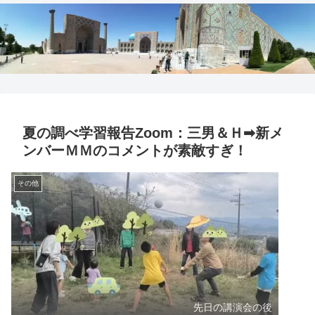
夏の調べ学習報告Zoom：三男＆Ｈ➡新メ
ンバーＭＭのコメントが素敵すぎ！
その他
先日の講演会の後