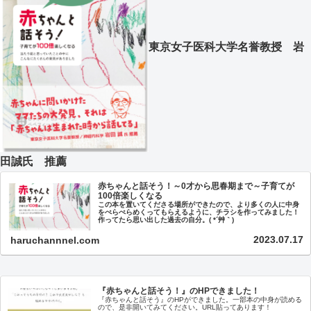
東京女子医科大学名誉教授 岩
田誠氏 推薦
赤ちゃんと話そう！～0才から思春期まで～子育てが
100倍楽しくなる
この本を置いてくださる場所ができたので、より多くの人に中身
をぺらぺらめくってもらえるように、チラシを作ってみました！
作ってたら思い出した過去の自分。( *´艸｀)
2023.07.17
haruchannnel.com
『赤ちゃんと話そう！』のHPできました！
『赤ちゃんと話そう』のHPができました。一部本の中身が読める
ので、是非開いてみてください。URL貼ってあります！