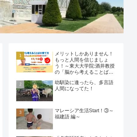
メリットしかありません！
もっと人間を信じましょ
う！～東大大学院:酒井教授
の「脳から考えることばの
育て方」教育講座
幼馴染に逢ったら、多言語
人間になってた！
マレーシア生活Start！③～
福建語 編～