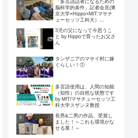
「多言語話者になるための
脳科学的条件」記者会見(東
京大学×Hippo×MIT:マサチ
ューセッツ工科大）
2024/1/24(水) 酒井先生編
3児の父になって今思うこ
と by Hippoで育ったお父さ
ん
タンザニアのマサイ村に嫁
ぐらしい！①
多言語使用は、人間の知能
（知性）の自然な状態です
by MIT/マサチューセッツ工
科大学スザンヌ教授
長男&二男の作品、受賞し
ました！～これも環境がな
せる業！～