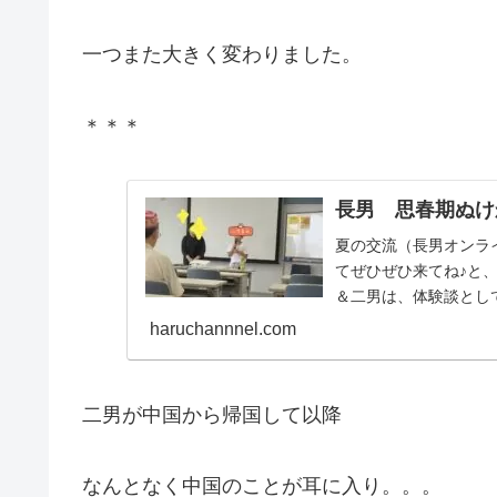
一つまた大きく変わりました。
＊＊＊
長男 思春期ぬけ
夏の交流（長男オンラ
てぜひぜひ来てね♪と
＆二男は、体験談とし
は、前日のファミリーの.
haruchannnel.com
二男が中国から帰国して以降
なんとなく中国のことが耳に入り。。。