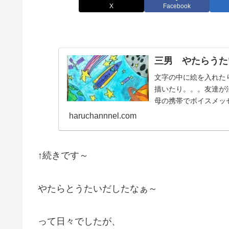
X
Facebook
三男 やたらうた
文字の中に絵を入れた
描いたり。。。友達が
母の携帯でボイスメッ
行方不明になってたり。。
haruchannnel.com
↑続きです～
やたらとうたいだしたなぁ～
って日々でしたが、